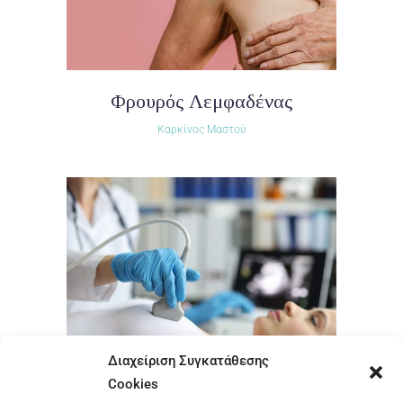
Φρουρός Λεμφαδένας
Καρκίνος Μαστού
Διαχείριση Συγκατάθεσης
Cookies
Θεραπεία καρκίνου του μαστού