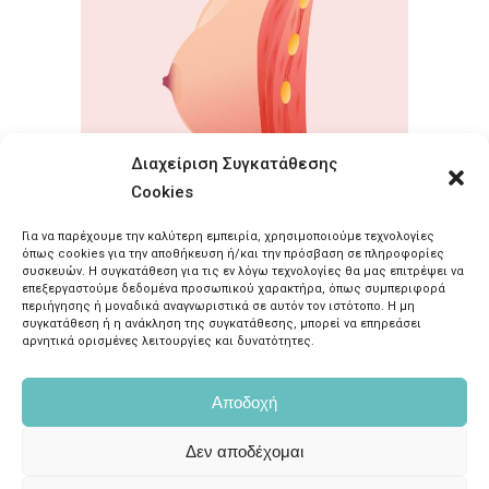
Διαχείριση Συγκατάθεσης
Cookies
Καλοήθεις όγκοι
Καλοήθεις Παθήσεις
Για να παρέχουμε την καλύτερη εμπειρία, χρησιμοποιούμε τεχνολογίες
όπως cookies για την αποθήκευση ή/και την πρόσβαση σε πληροφορίες
συσκευών. Η συγκατάθεση για τις εν λόγω τεχνολογίες θα μας επιτρέψει να
επεξεργαστούμε δεδομένα προσωπικού χαρακτήρα, όπως συμπεριφορά
περιήγησης ή μοναδικά αναγνωριστικά σε αυτόν τον ιστότοπο. Η μη
συγκατάθεση ή η ανάκληση της συγκατάθεσης, μπορεί να επηρεάσει
αρνητικά ορισμένες λειτουργίες και δυνατότητες.
ΚΑΤΙΑ ΒΗΧΑ
Αποδοχή
Λεωφ. Κηφισίας 58, Μαρούσι 15125
Δεν αποδέχομαι
τηλ.
2106198100
, κιν.
6982969529