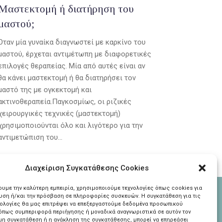
Μαστεκτομή ή διατήρηση του
μαστού;
Όταν μία γυναίκα διαγνωστεί με καρκίνο του
μαστού, έρχεται αντιμέτωπη με διαφορετικές
επιλογές θεραπείας. Μία από αυτές είναι αν
θα κάνει μαστεκτομή ή θα διατηρήσει τον
μαστό της με ογκεκτομή και
ακτινοθεραπεία.Παγκοσμίως, οι ριζικές
χειρουργικές τεχνικές (μαστεκτομή)
χρησιμοποιούνται όλο και λιγότερο για την
αντιμετώπιση του...
Διαχείριση Συγκατάθεσης Cookies
χουμε την καλύτερη εμπειρία, χρησιμοποιούμε τεχνολογίες όπως cookies για
υση ή/και την πρόσβαση σε πληροφορίες συσκευών. Η συγκατάθεση για τις
νολογίες θα μας επιτρέψει να επεξεργαστούμε δεδομένα προσωπικού
όπως συμπεριφορά περιήγησης ή μοναδικά αναγνωριστικά σε αυτόν τον
 μη συγκατάθεση ή η ανάκληση της συγκατάθεσης, μπορεί να επηρεάσει